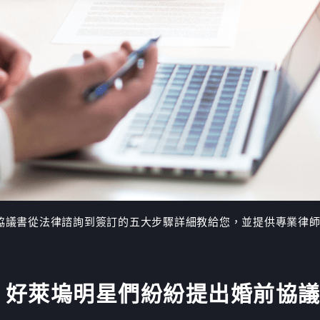
協議書從法律諮詢到簽訂的五大步驟詳細教給您，並提供專業律
？好萊塢明星們紛紛提出婚前協