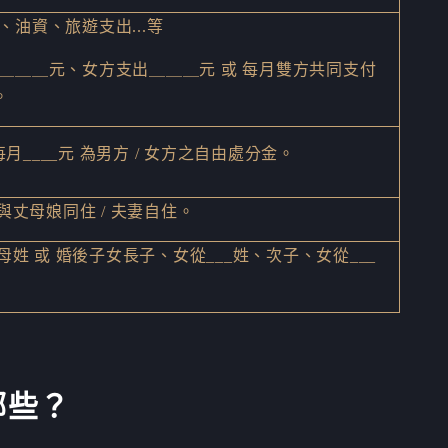
油資、旅遊支出...等
＿＿＿元、女方支出＿＿＿元 或 每月雙方共同支付
。
 每月____元 為男方 / 女方之自由處分金。
 與丈母娘同住 / 夫妻自住。
從母姓 或 婚後子女長子、女從___姓、次子、女從___
哪些？