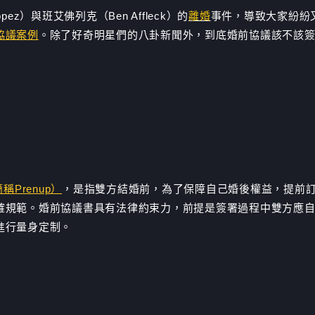
pez）與班艾佛列克（Ben Affleck）的
離婚
事件，導致大家紛紛
協議案例
。除了好奇明星們的八卦新聞外，到底婚前協議該不該
？
簡稱Prenup）
，是指雙方結婚前，為了保障自己婚後權益，提前
確規範。婚前協議書具有法律約束力，前提是簽署過程中雙方應
進行量身定制。