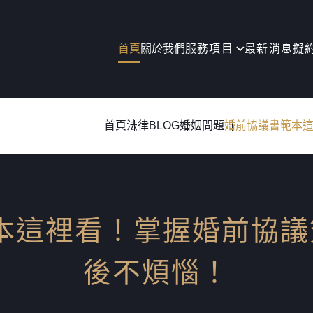
首頁
關於我們
服務項目
最新消息
擬
首頁
法律BLOG
婚姻問題
婚前協議書範本這
本這裡看！掌握婚前協議
後不煩惱！