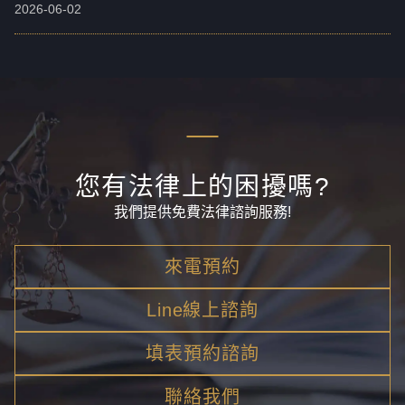
觀察勒戒與戒癮治療緩起訴制度，完整刑度對照表、5 大常
2026-06-02
見問題一次看，涉案第一時間該怎麼辦？
您有法律上的困擾嗎?
我們提供免費法律諮詢服務!
來電預約
Line線上諮詢
填表預約諮詢
聯絡我們