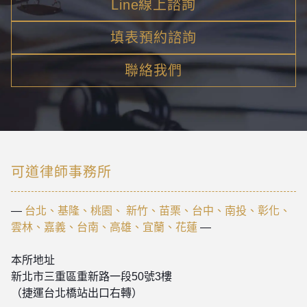
Line線上諮詢
填表預約諮詢
聯絡我們
可道律師事務所
—
台北、基隆、桃園、 新竹、苗栗、台中、南投、彰化、
雲林、嘉義、台南、高雄、宜蘭、花蓮
—
本所地址
新北市三重區重新路一段50號3樓
（捷運台北橋站出口右轉）