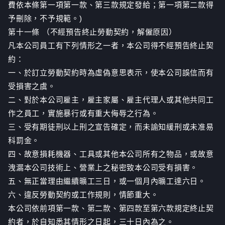
費依本條第一項第一款、第三款規定發給；第一項第二款得
予刪除，不予規範。)
第十一條 （不經預告終止勞動契約，解僱原因）
凡本公司員工有下列情形之一者，本公司得不經預告終止契
約：
一、於訂立勞動契約時為虛偽意思表示，使本公司誤信而有
受損害之虞。
二、對於本公司雇主，雇主家屬、雇主代理人或其他共同工
作之員工，實施暴行或有重大侮辱之行為。
三、受有期徒刑以上刑之宣告確定，而未諭知緩刑或未准易
科罰金。
四、故意損耗機器、工具或其他本公司所有之物品，或故意
洩漏本公司技術上、營業上之秘密致本公司受有損害。
五、無正當理由繼續曠工三日，或一個月內曠工達六日。
六、違反勞動契約或工作規則，情節重大。
本公司依前項第一款、第二款、第四款至第六款規定終止契
約者，於自知悉其情形之日起，三十日內為之。