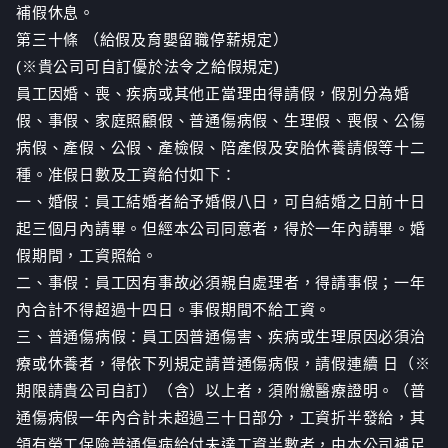
補假休息。
第三十條 （給假及育嬰留職停薪規定）
(※貴公司可自訂優於法令之給假規定)
員工因婚、喪、疾病或其他正當理由得請假，假別分為婚
假、事假、家庭照顧假、普通傷病假、生理假、喪假、公傷
病假、產假、公假、產檢假、陪產假及安胎休養請假等十二
種。准假日數及工資給付如下：
一、婚假：員工結婚者給予婚假八日，可自結婚之日前十日
起三個月內請畢。但經本公司同意者，得於一年內請畢。婚
假期間，工資照給。
二、事假：員工因有事故必須親自處理者，得請事假；一年
內合計不得超過十四日。事假期間不給工資。
三、普通傷病假：員工因普通傷害、疾病或生理原因必須治
療或休養者，得依下列規定請普通傷病假，請假連續 日（※
期限請貴公司自訂）（含）以上者，須附繳醫療證明。（普
通傷病假一年內合計未超過三十日部分，工資折半發給，其
領有勞工保險普通傷病給付未達工資半數者，由本公司補足