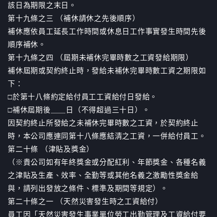
該日為期限之末日。
第十九條之三 （補休請休之先後順序）
補休應依員工延長工作時間或休息日工作事實發生時間先後
順序補休。
第十九條之四 （屆期未補休完畢時數之工資發給期限）
補休屆期或契約終止時，發給未補休完畢時數工資之期限如
下：
□於第十八條約定給付員工工資給付日發給。
□補休屆期後＿＿日（不得超過三十日）。
因契約終止所發給之未補休完畢時數之工資，於契約終止
時，本公司應連同第十八條應結清之工資，一併給付員工。
第二十條 （津貼及獎金）
（※貴公司如有年終獎金或分配紅利、年節獎金、各種名義
之津貼及生產、效率、全勤等或其他名義之激勵性獎金給
與，請列出發放之條件、標準及期間等規定）。
第二十條之一 （天然災害發生時之工資給付）
員工因「天然災害發生事業單位勞工出勤管理及工資給付要