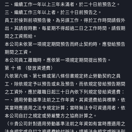
二、繼續工作一年以上三年未滿者，於二十日前預告之。
三、繼續工作三年以上者，於三十日前預告之。
員工於接到前項預告後，為另謀工作，得於工作時間請假外
出。其請假時數，每星期不得超過二日之工作時間，請假期
間之工資照給。
本公司未依第一項規定期間預告而終止契約時，應發給預告
期間之工資。
本公司員工離職時，應依第一項規定期間提出預告。
第 十 條 （發放資遣費）
凡依第六條、第七條或第八條但書規定終止勞動契約之員
工，除依規定予以預告或未及預告，而依規定發給預告期間
之工資外，應於離職日起三十日內依下列規定發給資遣費：
一、適用勞動基準法前之工作年資，其資遣費給與標準，依
其當時應適用之法令規定計算；當時無法令可資適用者，依
本公司自訂之規定或勞雇雙方之協商計算之。
（※貴公司針對適用勞動基準法前之年資如有當時應適用之
法令規定或自訂之資遣費給付辦法，請將法令規定或辦法列