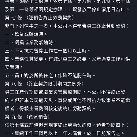
格者，須終止契約時，依第七條、第八條、第九條、第十條
及第十一條等相關規定辦理，工資發放至停止僱用日為止。
第 七 條 （經預告終止勞動契約）
非有下列情事之一者，本公司不得預告員工終止勞動契約：
一、歇業或轉讓時。
二、虧損或業務緊縮時。
三、不可抗力暫停工作在一個月以上時。
四、業務性質變更，有減少員工之必要，又無適當工作可供
安置時。
五、員工對於所擔任之工作確不能勝任時。
第 八 條 （終止契約限制期間之例外）
員工在產假期間或職業災害醫療期間，本公司不得終止契
約。但若本公司遭天災、事變或其他不可抗力致事業不能繼
續者，得報主管機關核定後終止勞動契約。
第 九 條 （資遣預告）
依第七條或前條但書規定終止勞動契約時，預告期間如下：
一、繼續工作三個月以上一年未滿者，於十日前預告之。