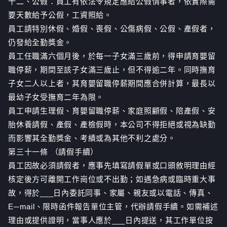
十二、公假：員工有依法令規定應給公假情事者，依實際需
要天數給予公假，工資照給。
員工請特別休假、婚假、喪假、公傷病假、公假、產假者，
仍發給全勤獎金。
員工任職滿六個月後，於每一子女滿三歲前，得申請育嬰留
職停薪，期間至該子女滿三歲止，但不得逾二年。同時撫育
子女二人以上者，其育嬰留職停薪期間應合併計算，最長以
最幼子女受撫育二年為限。
員工申請生理假、育嬰留職停薪、家庭照顧假、陪產假、安
胎休養請假、產假、產檢假時，本公司不得拒絕或視為缺勤
而影響其全勤獎金、考績或為其他不利之處分。
第三十一條 （請假手續）
員工因故必須請假者，應事先填寫請假單或口頭敘明理由經
核定後方可離開工作崗位或不出勤；如遇急病或臨時重大事
故，得於___日內委託同事、家屬、親友或以電話、傳真、
E─mail、限時函件報告單位主管，代辦請假手續。如需補述
理由或提供證明，當事人應於___日內提送，其工作單位按