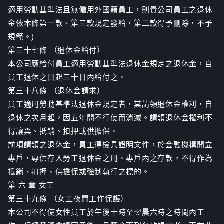
適用勞動基準法且無僱用外國籍員工，則貴公司員工之退休
金依本條第一款、第三款規定發給，第二款得予刪除，不予
規範。)
第三十七條 （退休金給付）
本公司應給付員工適用勞動基準法退休金規定之退休金，自
員工退休之日起三十日內給付之。
第三十八條 （退休金請求）
員工適用勞動基準法退休金規定者，其請領退休金權利，自
退休之次月起，因五年間不行使而消滅。請領退休金權利不
得讓與、抵銷、扣押或供擔保。
前項請領之退休金，員工得檢具證明文件，於金融機構開立
專戶，專供存入勞工退休金之用。專戶內之存款，不得作為
抵銷、扣押、供擔保或強制執行之標的。
第 六 章 女工
第三十九條 （女工夜間工作保護）
本公司不得使女性員工於午後十時至翌晨六時之時間內工