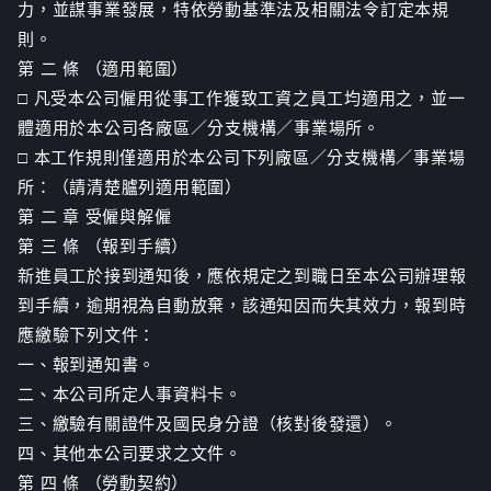
力，並謀事業發展，特依勞動基準法及相關法令訂定本規
則。
第 二 條 （適用範圍）
□ 凡受本公司僱用從事工作獲致工資之員工均適用之，並一
體適用於本公司各廠區／分支機構／事業場所。
□ 本工作規則僅適用於本公司下列廠區／分支機構／事業場
所：（請清楚臚列適用範圍）
第 二 章 受僱與解僱
第 三 條 （報到手續）
新進員工於接到通知後，應依規定之到職日至本公司辦理報
到手續，逾期視為自動放棄，該通知因而失其效力，報到時
應繳驗下列文件：
一、報到通知書。
二、本公司所定人事資料卡。
三、繳驗有關證件及國民身分證（核對後發還）。
四、其他本公司要求之文件。
第 四 條 （勞動契約）