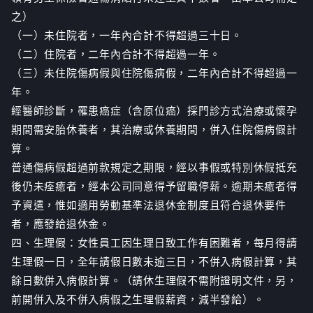
之）
（一）未住院者，一年內合計不得超過三十日。
（二）住院者，二年內合計不得超過一年。
（三）未住院傷病假與住院傷病假，二年內合計不得超過一
年。
經醫師診斷，罹患癌症（含原位癌）採門診方式治療或懷孕
期間需安胎休養者，其治療或休養期間，併入住院傷病假計
算。
普通傷病假超過前款規定之期限，經以事假或特別休假抵充
後仍未痊癒者，經本公司同意得予留職停薪。逾期未癒者得
予資遣，惟如適用勞動基準法退休金制度且符合退休要件
者，應發給退休金。
四、生理假：女性員工因生理日致工作有困難者，每月得請
生理假一日，全年請假日數未逾三日，不併入病假計算，其
餘日數併入病假計算。（請休生理假不需附證明文件，另，
前開併入及不併入病假之生理假薪資，減半發給）。