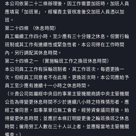
本公司依第二十二條辦理後，因工作需要加班時，加班人員
應填寫「加班單」，經權責主管核准後交加班人員憑以加
班。
第二十四條 （休息時間）
員工繼續工作四小時，至少應有三十分鐘之休息。但實行輪
班制或其工作有連續性或緊急性者，本公司得在工作時間
內，另行調配其休息時間。
第二十四條之一 （實施輪班工作之換班休息時間）
本公司員工工作有採輪班制者，其工作班次，每週更換一
次。但經員工同意者不在此限。更換班次時，本公司應給予
員工至少應有連續十一小時之休息時間。
（※貴公司如屬經中央目的事業主管機關商請中央主管機關
公告為得變更休息時間不少於連續八小時之特殊情形者，應
經工會同意，如事業單位無工會者，經勞資會議同意後，始
得變更休息時間；並應於本條訂明變更後之輪班換班之休息
時間；僱用勞工人數在三十人以上者，並應報當地主管機關
備查。）