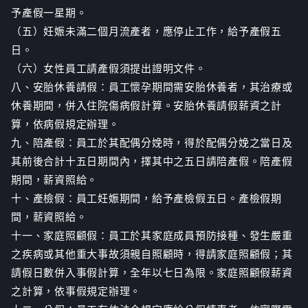
予產假一星期。
（五）妊娠未滿二個月流產者，應停止工作，給予產假五
日。
（六）女性員工請產假須提出證明文件。
八、安胎休養請假：員工懷孕期間需安胎休養者，其治療或
休養期間，併入住院傷病假計算。安胎休養請假薪資之計
算，依病假規定辦理。
九、陪產假：員工於其配偶分娩時，得於配偶分娩之當日及
其前後合計十五日期間內，擇其中之五日請陪產假。陪產假
期間，薪資照給。
十、產檢假：員工妊娠期間，給予產檢假五日。產檢假期
間，薪資照給。
十一、家庭照顧假：員工於其家庭成員預防接種、發生嚴重
之疾病或其他重大事故須親自照顧時，得請家庭照顧假；其
請假日數併入事假計算，全年以七日為限。家庭照顧假薪資
之計算，依事假規定辦理。