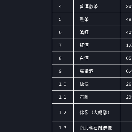
４
普洱散茶
2
５
熟茶
4
６
滇紅
4
７
紅酒
1,
８
白酒
6
９
高粱酒
6,
１０
佛像
26
１１
石雕
2
１２
佛像（大銅雕）
１３
南北朝石雕佛像