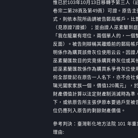
惟已於103年10月13日移轉予第三
卷宗二第28頁及第49頁）可證。原告
式，則依本院所函調被告郵局帳戶，比
（見原證7證據）；並由證人巫素蘭到
「我在龍巖有塔位，兩個單人的，一個
反面）。被告則辯稱其離婚前的郵局帳
明係作為購買該骨灰位使用云云。因證
巫素蘭匯款目的究竟係購買骨灰位或其
認巫素蘭匯款係作為購買系爭骨灰位使
何全部登記在原告一人名下，亦不合社會
璃光闔家家族一個，價值120萬元」，於
財產價值計算以法定財產制消滅時為準，
下，或依原告所主張伊原本要過戶至被
位仍應列入原告的剩餘財產價值。
參考判決：臺灣彰化地方法院 101 年重
理由: