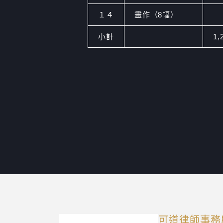
１４
畫作（8幅）
小計
1,
可道律師事務