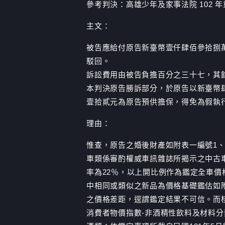
參考判決：高雄少年及家事法院 102 年
主文：
被告應給付原告新臺幣壹仟肆佰參拾捌萬
駁回。
訴訟費用由被告負擔百分之三十七，其
本判決原告勝訴部分，於原告以新臺幣
壹拾貳元為原告預供擔保，得免為假執
理由：
惟查，原告之婚後財產如附表一編號1、3
車類係審酌權威車訊雜誌所揭示之中古
率為22％，以上開比例作為鑑定全車價
中相同或類似之新品為價格基礎鑑估如附表
之價格差距，逕謂鑑定結果不可信。而核
消費者物價指數-非酒精性飲料及材料分