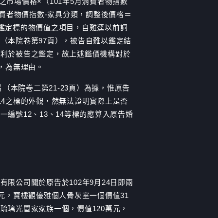
之市場價格×（101年5月消費者物指數
月消費者物價指數-家具分類，調整後價格＝
待鑑定標的物價值之項目，自難逕以前詞
（本院卷第97頁），被告自難以鑑定結
不利於被告之鑑定，故上述鑑價機構對於
情，為無理由。
（本院卷二第21-23頁）為據，惟原告
、14之標的外觀，然無法證明實際上是否
編號12、13、14等標的應算入原告婚
限公司關於原告於102年9月24日即兩
元，寶樓觀優雅個人骨灰室一個價值31
苑琉璃光闔家家族一個，價值120萬元，