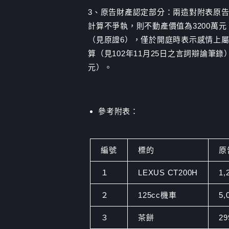
3、原告財產認定部分：兩造對附表原告動產
計算不爭執，則不動產價值為3200萬
（見原證6），僅於開庭時表示感情上
算（見102年11月25日之言詞辯論筆錄），綜
元）。
參考附表：
編號
標的
原
１
LEXUS CT200H
1,
２
125cc機車
5,
３
茶餅
2