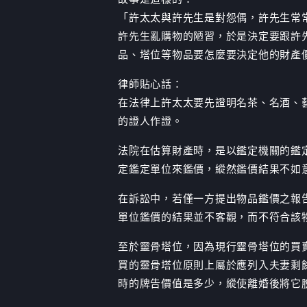
「許太太與許先生是對怨偶，許先生常
許先生亂購物的陋習，於是決定要跟許
品、塔位等物品要怎麼要決定他的財產
律師貼心話：
在法律上許太太要先證明名茶、名酒、
的證人作證。
法院在估算財產時，是以鑑定機關的鑑
定鑑定單位來鑑價，縱然鑑價結果不如
在訴訟中，若僅一方提出物品鑑價之報
單位鑑價的結果並不客觀，而不符合該
至於靈骨塔位，因為現行靈骨塔位的買
買的靈骨塔位原則上屬於應列入夫妻剩
時的牌告價值是多少，縱使離婚後將它