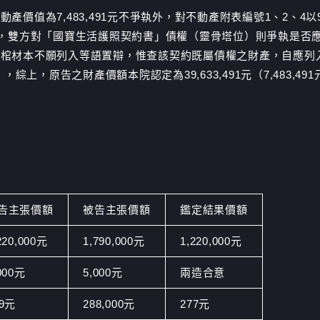
價值為7,483,491元不爭執外，對不動產附表編號1、2、4以9
元，雙方對「國寶生活護照契約書」債權（靈骨塔位）則爭執是否
屬棺材本不願列入等語置辯，惟查該契約既屬債權之財產，自應列
上，原告之財產價額本院認定為39,633,491元（7,483,491元＋
告主張價額
被告主張價額
鑑定結果價額
220,000元
1,790,000元
1,220,000元
000元
5,000元
兩造合意
99元
288,000元
277元