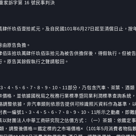
重家訴字第 16 號民事判決
肆仟玖佰壹拾貳元，及自民國101年6月27日起至清償日止，
餘由原告負擔。
肆佰柒拾玖萬肆仟玖佰柒拾元為被告供擔保後，得假執行。但被
行。原告其餘假執行之聲請駁回。
、4、5、6、7、8、9、10、11部分，乃包含汽車、茶葉、
車價格，並依據國稅局之稅務行業標準暨同業利潤標準查詢系統，
格調整依據，非汽車類則依原告提供可辨識照片資料作為基準，以調
一編號1、3、4、5、6、7、8、9、10、11所示之動產，
以財團法人中華工商研究院之估價方式：（一）茶類：依鑑定事項所
類，調整後價格＝鑑定標的之市場價格×（101年5月消費者物指數