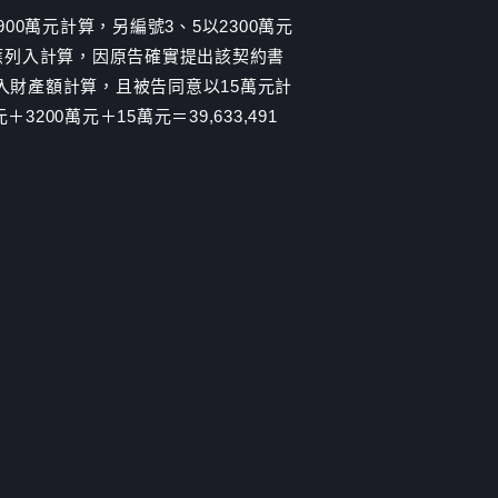
00萬元計算，另編號3、5以2300萬元
應列入計算，因原告確實提出該契約書
入財產額計算，且被告同意以15萬元計
3200萬元＋15萬元＝39,633,491