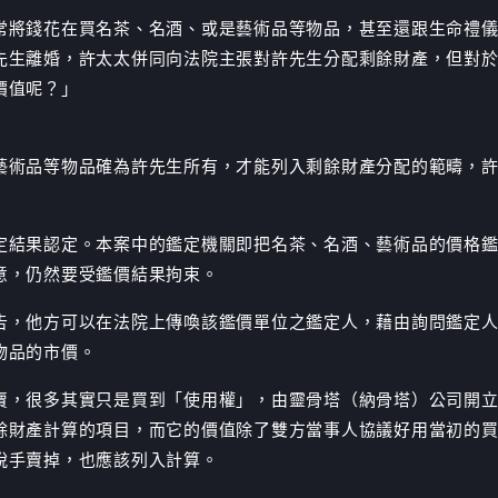
常將錢花在買名茶、名酒、或是藝術品等物品，甚至還跟生命禮
先生離婚，許太太併同向法院主張對許先生分配剩餘財產，但對
價值呢？」
藝術品等物品確為許先生所有，才能列入剩餘財產分配的範疇，
定結果認定。本案中的鑑定機關即把名茶、名酒、藝術品的價格
意，仍然要受鑑價結果拘束。
告，他方可以在法院上傳喚該鑑價單位之鑑定人，藉由詢問鑑定
物品的市價。
賣，很多其實只是買到「使用權」，由靈骨塔（納骨塔）公司開
餘財產計算的項目，而它的價值除了雙方當事人協議好用當初的
脫手賣掉，也應該列入計算。