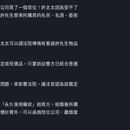
儀公司買了一個塔位！許太太因為受不了
於許先生歷來所購買的名茶、名酒、藝術
許太太可以請法院傳喚有看過許先生物品
鑑定成低價品。只要訴訟雙方已經合意選
人問題，來影響法院，讓法官認為該鑑定
立「永久使用權狀」給買方。結婚後所購
買價計算外，可以函詢塔位公司，離婚當