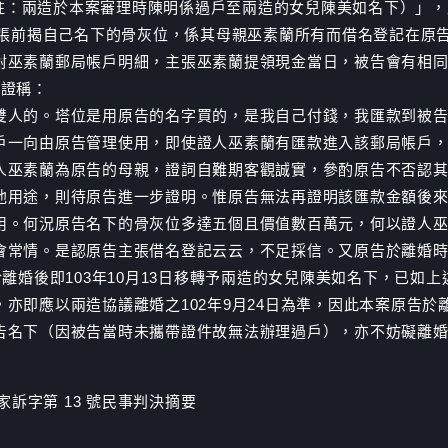
人（註：兩造於本案審理時陳明係過戶至兩造的女兒陳美如名下）」
主張前揭自己名下的骨灰位，係其母親巫素蘭所有而借名登記在原
對巫素蘭郵局帳戶明細，主張巫素蘭提領現金當日，被告會有相同
庭證稱：
雙人的。塔位是用原告的名字買的，是我自己付錢，我匯款到被告
戶一向由原告管理使用，即使證人巫素蘭有匯款進入該郵局帳戶
人巫素蘭為原告的母親，證詞自難期客觀誠實，參酌原告不否認
他用途，則待原告進一步證明。惟原告無法再證明該匯款金額後
用。何況原告名下的骨灰位多達五個且價值數百萬元，何以證人
常情。是認原告主張借名登記云云，不足採信。又原告於離婚時即
離婚後即103年10月13日移轉予兩造的女兒陳美如名下，已如上
亦即應以兩造協議離婚之102年9月24日為準，因此本案原告
告名下（因被告當時未攜帶證件故無法辦理過戶），亦不妨礙離
家訴字第 13 號民事判決摘要