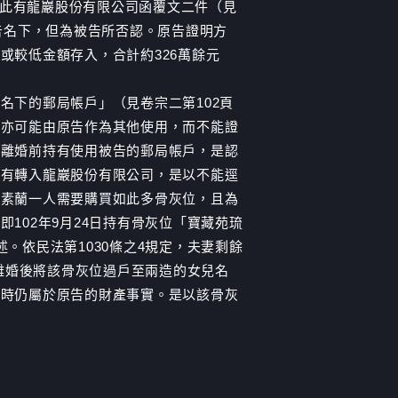
，此有龍巖股份有限公司函覆文二件（見
告名下，但為被告所否認。原告證明方
或較低金額存入，合計約326萬餘元
名下的郵局帳戶」（見卷宗二第102頁
，亦可能由原告作為其他使用，而不能證
其離婚前持有使用被告的郵局帳戶，是認
來有轉入龍巖股份有限公司，是以不能逕
巫素蘭一人需要購買如此多骨灰位，且為
102年9月24日持有骨灰位「寶藏苑琉
述。依民法第1030條之4規定，夫妻剩餘
於離婚後將該骨灰位過戶至兩造的女兒名
婚時仍屬於原告的財產事實。是以該骨灰