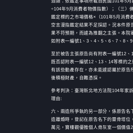
酒類：依鑑定事項所載自民國101年5月
÷104年9月消費者物價指數）；（三）
鑑定標的之市場價格×（101年5月消
空言漫指鑑定結果不足採認。況本件原
果不符預期，而遽為推翻之主張。本院
如附表一編號1、3、4、5、6、7、8
至於被告主張原告尚有附表一編號12、
既否認附表一編號12、13、14等標的
有該些動產存在，亦未能遽認屬於原告所
後積極財產，自難憑採。
參考判決：臺灣新北地方法院104年家
理由:
六、兩造所爭執的另一部分，係原告名下
造離婚時，登記在原告名下的靈骨塔位，
萬元，寶樓觀優雅個人骨灰室一個價值29