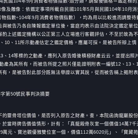
與民國104年9月消費者物價指數-酒分類，調整後價格＝鑑定標的
佛像及雕像：依鑑定事項所載自民國101年5月與民國104年10
費者物指數÷104年9月消費者物價指數），均為用以比較進而調整
告與被告乃各自陳報鑑定單位後，當庭均表示由法院決定鑑定單位
審酌上述鑑定機構以公正第三人立場進行客觀評估，不至於故為
、9、10、11所示動產估定之鑑定價格，應屬可採。是被告所辯上
13、14等標的之動產，應列入原告婚後積極財產云云，並提出照片
之動產為其所有，而被告所提之照片僅能證明附表一編號12、13
有，是被告對此部分既無法舉證以實其說，從而被告稱上揭附表一
訴字第50號民事判決摘要
的靈骨塔位價值，是否列入原告之財產。查，本院函詢龍巖股份有
於當時牌告價值情形，計有：「真龍殿骨灰室一個價值14萬7千
萬元、寶池觀優雅雙位室一個，價值112萬6020元」、「寶藏