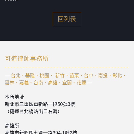
回列表
可道律師事務所
—
台北、基隆、桃園、 新竹、苗栗、台中、南投、彰化、
雲林、嘉義、台南、高雄、宜蘭、花蓮
—
本所地址
新北市三重區重新路一段50號3樓
（捷運台北橋站出口右轉）
高雄所
高雄市新興區七賢一路394-1號2樓