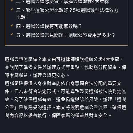
二、遺囑公證怎麼做？掌握公證流程4大步驟
三、哪些遺囑公證比較好？5種遺囑類型法律效力
比較！
四、遺囑公證後有可能無效嗎？
五、遺囑公證常見問題：遺囑公證費用是多少？
遺囑公證怎麼做？本文由可道律師解說遺囑公證4大步驟，
並說明了準備文件與辦理方式等重點，協助您分配資產、保
障家屬權益，辦理公證更安心。
遺囑是確保個人身後財產能依自身意願合法分配的重要文
件，但若未符合法定形式，可能導致整份遺囑被法院判定無
效。為了確保遺囑有效、避免偽造與訴訟風險，辦理「遺囑
公證」是最穩妥的選擇。本文將說明遺囑公證流程，確保遺
囑內容得以妥善執行，保障家屬的權益與財產安全。