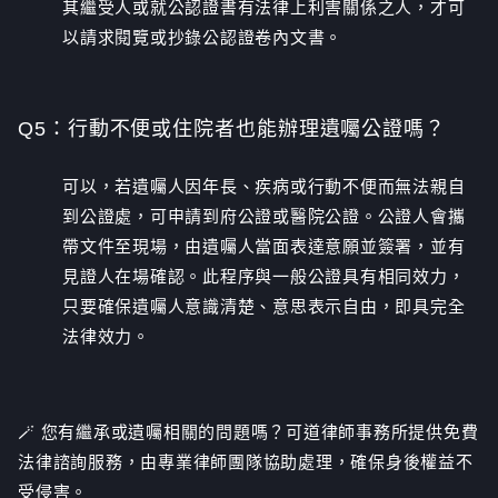
其繼受人或就公認證書有法律上利害關係之人，才可
以請求閱覽或抄錄公認證卷內文書。
Q5：
行動不便或住院者也能辦理遺囑公證嗎？
可以，若遺囑人因年長、疾病或行動不便而無法親自
到公證處，可申請到府公證或醫院公證。公證人會攜
帶文件至現場，由遺囑人當面表達意願並簽署，並有
見證人在場確認。此程序與一般公證具有相同效力，
只要確保遺囑人意識清楚、意思表示自由，即具完全
法律效力。
🪄 您有繼承或遺囑相關的問題嗎？可道律師事務所提供免費
法律諮詢
服務，由專業律師團隊協助處理，確保身後權益不
受侵害。