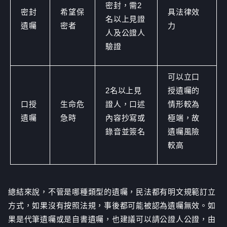
密封，需2
密封
希望保
具法律效
名以上見證
遺囑
密者
力
人及公證人
驗證
可以立口
2名以上見
授遺囑的
口授
生命危
證人，口述
情形較為
遺囑
急時
內容抄寫或
極端，故
錄音並簽名
遺囑風險
較高
總結來說，不管是哪種類型的遺囑，民法都有明文規範訂立
方式，如果沒有按照法規，事後都可能被認為遺囑無效。如
果是代筆遺囑或是自書遺囑，也建議可以請公證人公證，由