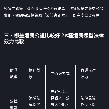
簽署完成後，會立即進行公證費結算，您須依規定繳交公證
費用，繳納完畢後領取「公證書正本」，即完成公證程序。
三、哪些遺囑公證比較好？5種遺囑類型法律
效力比較！
遺囑
適用對
遺囑法律
立遺囑方式
類型
象
效力
需2名以上
追求法
見證人，公
法律風險
公證
律保障
證人筆記、
極低，保
遺囑