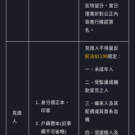
反特留分，當日
僅需針對公正內
容進行確認簽
名。
見證人不得違反
民法§1198
規定：
一、未成年人
二、受監護或輔
助宣告之人
身分證正本、
三、繼承人及其
印章
配偶或其直系血
見證
親
人
戶籍謄本(記事
欄不可省略)
四、受遺贈人及