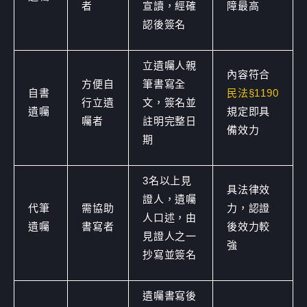
者
宣讀，經確
障最高
認後簽名
立遺囑人親
內容符合
方便自
筆書寫全
自書
民法§1190
行立遺
文，簽名並
遺囑
規定即具
囑者
註明完整日
備效力
期
3名以上見
具法律效
證人，遺囑
代筆
需協助
力，認證
人口述，由
遺囑
書寫者
後效力較
見證人之一
強
抄寫並簽名
遺囑書寫後