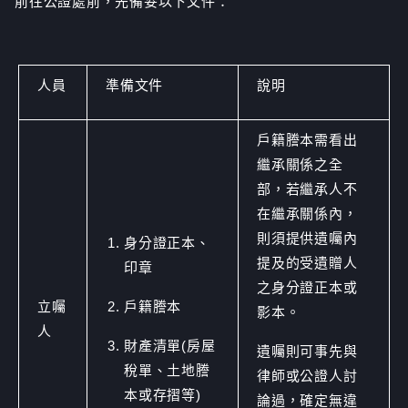
前往公證處前，先備妥以下文件：
人員
準備文件
說明
戶籍謄本需看出
繼承關係之全
部，若繼承人不
在繼承關係內，
則須提供遺囑內
身分證正本、
提及的受遺贈人
印章
之身分證正本或
立囑
戶籍謄本
影本。
人
財產清單(房屋
遺囑則可事先與
稅單、土地謄
律師或公證人討
本或存摺等)
論過，確定無違