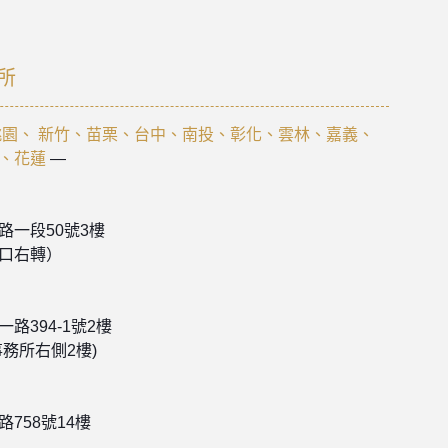
所
園、 新竹、苗栗、台中、南投、彰化、雲林、嘉義、
、花蓮
—
路一段50號3樓
口右轉）
路394-1號2樓
務所右側2樓)
758號14樓