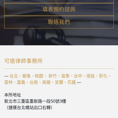
填表預約諮詢
聯絡我們
可道律師事務所
—
台北、基隆、桃園、 新竹、苗栗、台中、南投、彰化、
雲林、嘉義、台南、高雄、宜蘭、花蓮
—
本所地址
新北市三重區重新路一段50號3樓
（捷運台北橋站出口右轉）